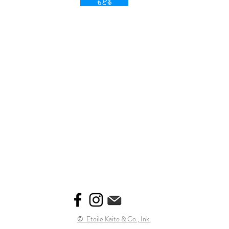
もどる
© Etoile Kaito & Co., Ink.